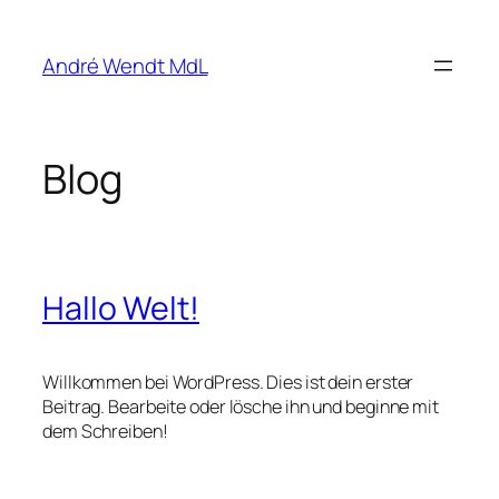
Zum
Inhalt
André Wendt MdL
springen
Blog
Hallo Welt!
Willkommen bei WordPress. Dies ist dein erster
Beitrag. Bearbeite oder lösche ihn und beginne mit
dem Schreiben!